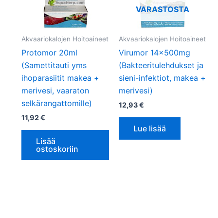
VARASTOSTA
Akvaariokalojen Hoitoaineet
Akvaariokalojen Hoitoaineet
Protomor 20ml
Virumor 14x500mg
(Samettitauti yms
(Bakteeritulehdukset ja
ihoparasiitit makea +
sieni-infektiot, makea +
merivesi, vaaraton
merivesi)
selkärangattomille)
12,93
€
11,92
€
Lue lisää
Lisää
ostoskoriin