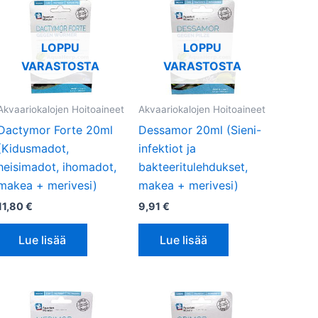
LOPPU
LOPPU
VARASTOSTA
VARASTOSTA
Akvaariokalojen Hoitoaineet
Akvaariokalojen Hoitoaineet
Dactymor Forte 20ml
Dessamor 20ml (Sieni-
(Kidusmadot,
infektiot ja
heisimadot, ihomadot,
bakteeritulehdukset,
makea + merivesi)
makea + merivesi)
11,80
€
9,91
€
Lue lisää
Lue lisää