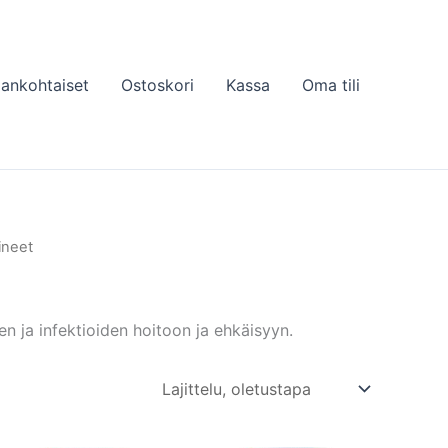
jankohtaiset
Ostoskori
Kassa
Oma tili
ineet
en ja infektioiden hoitoon ja ehkäisyyn.