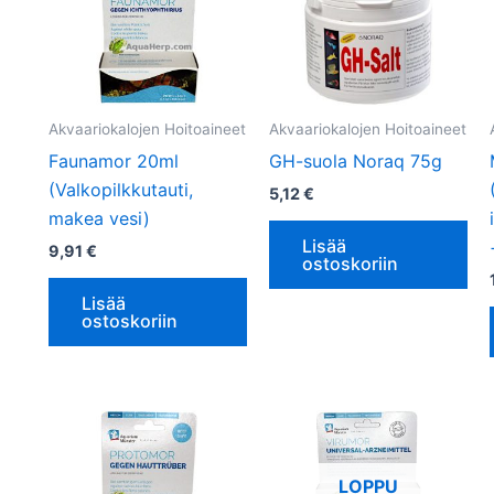
Akvaariokalojen Hoitoaineet
Akvaariokalojen Hoitoaineet
Faunamor 20ml
GH-suola Noraq 75g
(Valkopilkkutauti,
5,12
€
makea vesi)
Lisää
9,91
€
ostoskoriin
Lisää
ostoskoriin
LOPPU