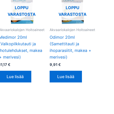
LOPPU
LOPPU
VARASTOSTA
VARASTOSTA
Akvaariokalojen Hoitoaineet
Akvaariokalojen Hoitoaineet
Medimor 20ml
Odimor 20ml
(Valkopilkkutauti ja
(Samettitauti ja
ihotulehdukset, makea
ihoparasiitit, makea +
+ merivesi)
merivesi)
11,17
€
9,91
€
Lue lisää
Lue lisää