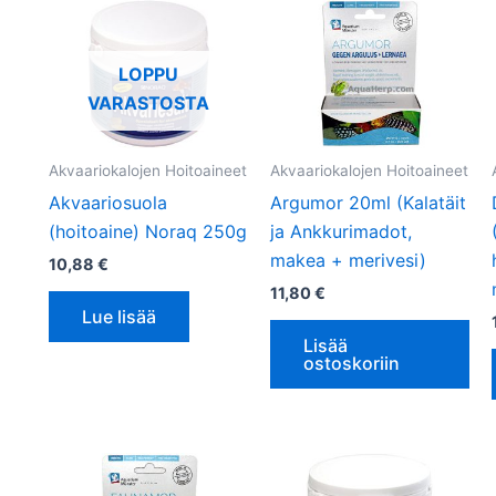
LOPPU
VARASTOSTA
Akvaariokalojen Hoitoaineet
Akvaariokalojen Hoitoaineet
Akvaariosuola
Argumor 20ml (Kalatäit
(hoitoaine) Noraq 250g
ja Ankkurimadot,
makea + merivesi)
10,88
€
11,80
€
Lue lisää
Lisää
ostoskoriin