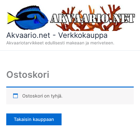
Siirry
sisältöön
Akvaario.net - Verkkokauppa
Akvaariotarvikkeet edullisesti makeaan ja meriveteen.
Ostoskori
Ostoskori on tyhjä.
Takaisin kauppaan