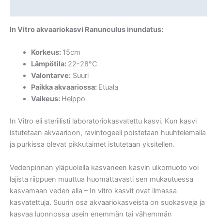
Lisätiedot
In Vitro akvaariokasvi
Ranunculus inundatus:
Korkeus:
15cm
Lämpötila:
22-28°C
Valontarve:
Suuri
Paikka akvaariossa:
Etuala
Vaikeus:
Helppo
In Vitro eli steriilisti laboratoriokasvatettu kasvi. Kun kasvi
istutetaan akvaarioon, ravintogeeli poistetaan huuhtelemalla
ja purkissa olevat pikkutaimet istutetaan yksitellen.
Vedenpinnan yläpuolella kasvaneen kasvin ulkomuoto voi
lajista riippuen muuttua huomattavasti sen mukautuessa
kasvamaan veden alla – In vitro kasvit ovat ilmassa
kasvatettuja. Suurin osa akvaariokasveista on suokasveja ja
kasvaa luonnossa usein enemmän tai vähemmän