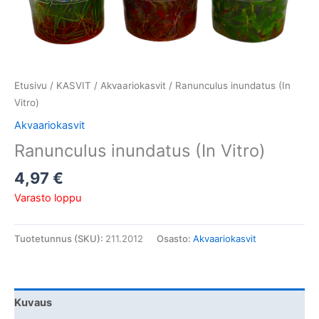
Etusivu
/
KASVIT
/
Akvaariokasvit
/ Ranunculus inundatus (In
Vitro)
Akvaariokasvit
Ranunculus inundatus (In Vitro)
4,97
€
Varasto loppu
Tuotetunnus (SKU):
211.2012
Osasto:
Akvaariokasvit
Kuvaus