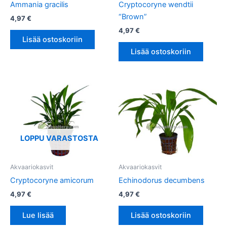
Ammania gracilis
Cryptocoryne wendtii
“Brown”
4,97
€
4,97
€
Lisää ostoskoriin
Lisää ostoskoriin
LOPPU VARASTOSTA
Akvaariokasvit
Akvaariokasvit
Cryptocoryne amicorum
Echinodorus decumbens
4,97
€
4,97
€
Lue lisää
Lisää ostoskoriin