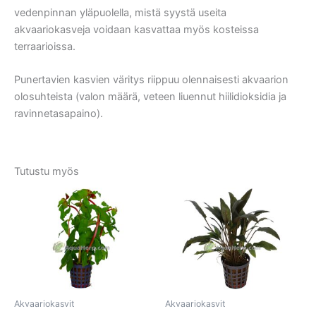
vedenpinnan yläpuolella, mistä syystä useita
akvaariokasveja voidaan kasvattaa myös kosteissa
terraarioissa.
Punertavien kasvien väritys riippuu olennaisesti akvaarion
olosuhteista (valon määrä, veteen liuennut hiilidioksidia ja
ravinnetasapaino).
Tutustu myös
Akvaariokasvit
Akvaariokasvit