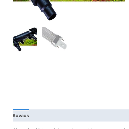
Kuvaus
Lisätiedot
Arviot (0)