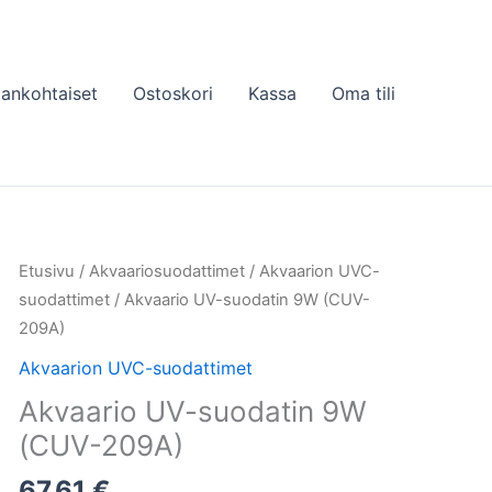
jankohtaiset
Ostoskori
Kassa
Oma tili
Etusivu
/
Akvaariosuodattimet
/
Akvaarion UVC-
suodattimet
/ Akvaario UV-suodatin 9W (CUV-
209A)
Akvaarion UVC-suodattimet
Akvaario UV-suodatin 9W
(CUV-209A)
67,61
€