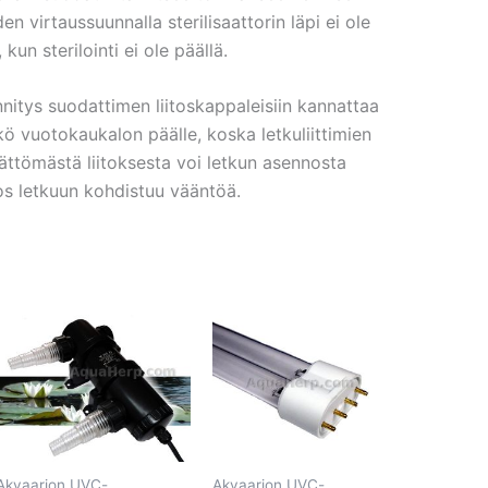
n virtaussuunnalla sterilisaattorin läpi ei ole
 kun sterilointi ei ole päällä.
nnitys suodattimen liitoskappaleisiin kannattaa
kkö vuotokaukalon päälle, koska letkuliittimien
mättömästä liitoksesta voi letkun asennosta
jos letkuun kohdistuu vääntöä.
Akvaarion UVC-
Akvaarion UVC-