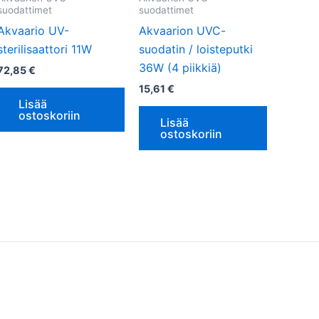
suodattimet
suodattimet
Akvaario UV-
Akvaarion UVC-
sterilisaattori 11W
suodatin / loisteputki
36W (4 piikkiä)
72,85
€
15,61
€
Lisää
ostoskoriin
Lisää
ostoskoriin