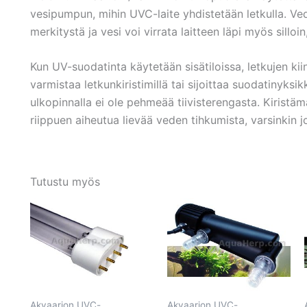
vesipumpun, mihin UVC-laite yhdistetään letkulla. Vede
merkitystä ja vesi voi virrata laitteen läpi myös silloin,
Kun UV-suodatinta käytetään sisätiloissa, letkujen kii
varmistaa letkunkiristimillä tai sijoittaa suodatinyksi
ulkopinnalla ei ole pehmeää tiivisterengasta. Kiristä
riippuen aiheutua lievää veden tihkumista, varsinkin 
Tutustu myös
Akvaarion UVC-
Akvaarion UVC-