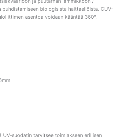
siakvaarioon ja puutarhan lammikkoon /
 puhdistamiseen biologisista haittaeliöistä. CUV-
loliittimen asentoa voidaan kääntää 360°.
26mm
 UV-suodatin tarvitsee toimiakseen erillisen