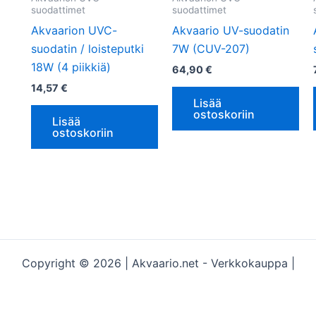
suodattimet
suodattimet
Akvaarion UVC-
Akvaario UV-suodatin
suodatin / loisteputki
7W (CUV-207)
18W (4 piikkiä)
64,90
€
14,57
€
Lisää
ostoskoriin
Lisää
ostoskoriin
Copyright © 2026 | Akvaario.net - Verkkokauppa |