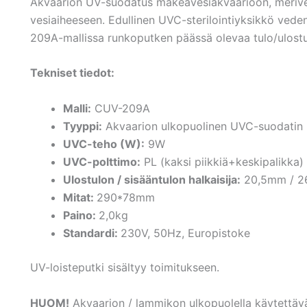
Akvaarion UV-suodatus makeavesiakvaarioon, merive
vesiaiheeseen. Edullinen UVC-sterilointiyksikkö veden
209A-mallissa runkoputken päässä olevaa tulo/ulostu
Tekniset tiedot:
Malli:
CUV-209A
Tyyppi:
Akvaarion ulkopuolinen UVC-suodatin
UVC-teho (W):
9W
UVC-polttimo:
PL (kaksi piikkiä+keskipalikka)
Ulostulon / sisääntulon halkaisija:
20,5mm / 
Mitat:
290*78mm
Paino:
2,0kg
Standardi:
230V, 50Hz, Europistoke
UV-loisteputki sisältyy toimitukseen.
HUOM!
Akvaarion / lammikon ulkopuolella käytettävä