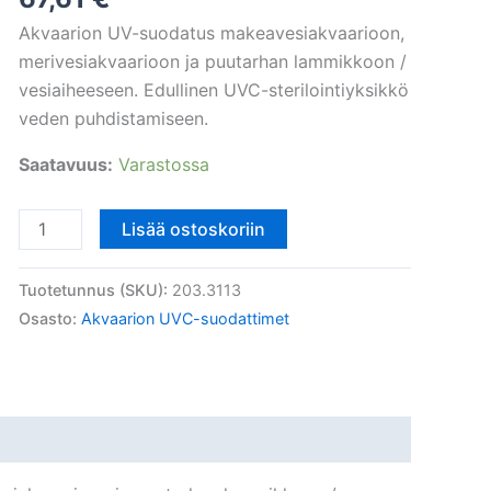
Akvaarion UV-suodatus makeavesiakvaarioon,
merivesiakvaarioon ja puutarhan lammikkoon /
vesiaiheeseen. Edullinen UVC-sterilointiyksikkö
veden puhdistamiseen.
Saatavuus:
Varastossa
Akvaario
Lisää ostoskoriin
UV-
suodatin
Tuotetunnus (SKU):
203.3113
9W
Osasto:
Akvaarion UVC-suodattimet
(CUV-
209A)
määrä