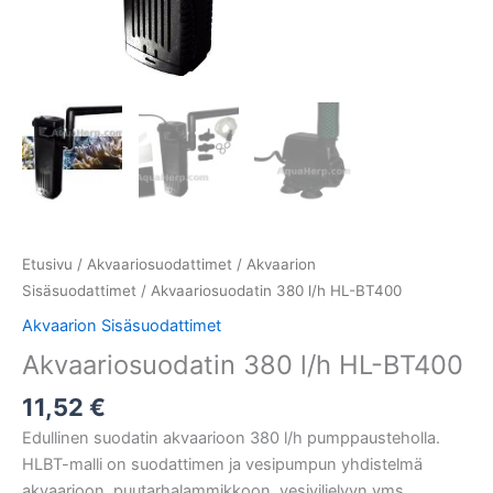
Etusivu
/
Akvaariosuodattimet
/
Akvaarion
Sisäsuodattimet
/ Akvaariosuodatin 380 l/h HL-BT400
Akvaarion Sisäsuodattimet
Akvaariosuodatin 380 l/h HL-BT400
11,52
€
Edullinen suodatin akvaarioon 380 l/h pumppausteholla.
HLBT-malli on suodattimen ja vesipumpun yhdistelmä
akvaarioon, puutarhalammikkoon, vesiviljelyyn yms.