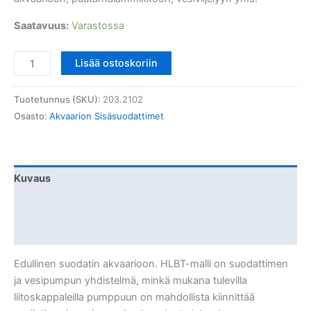
Saatavuus:
Varastossa
Akvaariosuodatin
Lisää ostoskoriin
380
l/h
Tuotetunnus (SKU):
203.2102
HL-
Osasto:
Akvaarion Sisäsuodattimet
BT400
määrä
Kuvaus
Lisätiedot
Arviot (0)
Edullinen suodatin akvaarioon. HLBT-malli on suodattimen
ja vesipumpun yhdistelmä, minkä mukana tulevilla
liitoskappaleilla pumppuun on mahdollista kiinnittää