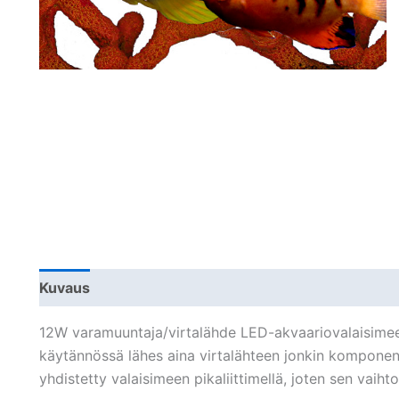
Kuvaus
Lisätiedot
Arviot (0)
12W varamuuntaja/virtalähde LED-akvaariovalaisime
käytännössä lähes aina virtalähteen jonkin komponen
yhdistetty valaisimeen pikaliittimellä, joten sen vaiht