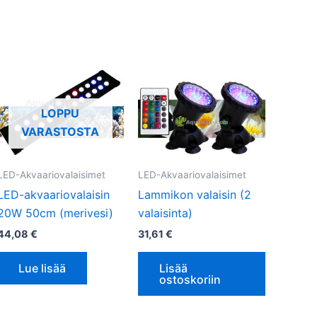
LOPPU
VARASTOSTA
LED-Akvaariovalaisimet
LED-Akvaariovalaisimet
LED-akvaariovalaisin
Lammikon valaisin (2
20W 50cm (merivesi)
valaisinta)
44,08
€
31,61
€
Lue lisää
Lisää
ostoskoriin