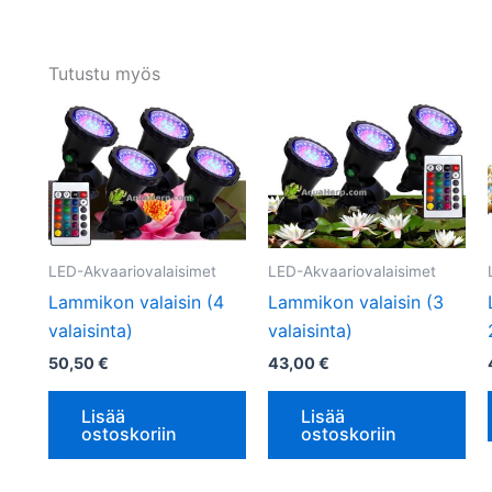
Tutustu myös
LED-Akvaariovalaisimet
LED-Akvaariovalaisimet
Lammikon valaisin (4
Lammikon valaisin (3
valaisinta)
valaisinta)
50,50
€
43,00
€
Lisää
Lisää
ostoskoriin
ostoskoriin