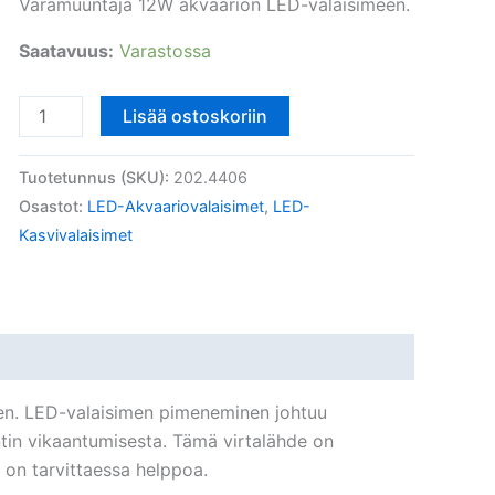
Varamuuntaja 12W akvaarion LED-valaisimeen.
Saatavuus:
Varastossa
Akvaariovalaisin
Lisää ostoskoriin
LED
12W
Tuotetunnus (SKU):
202.4406
varamuuntaja
Osastot:
LED-Akvaariovalaisimet
,
LED-
määrä
Kasvivalaisimet
en. LED-valaisimen pimeneminen johtuu
tin vikaantumisesta. Tämä virtalähde on
o on tarvittaessa helppoa.