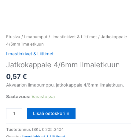
Etusivu
/
Ilmapumput
/
Ilmastinkivet & Liittimet
/ Jatkokappale
4/6mm ilmaletkuun
Ilmastinkivet & Liittimet
Jatkokappale 4/6mm ilmaletkuun
0,57
€
Akvaarion ilmapumppu, jatkokappale 4/6mm ilmaletkuun.
Saatavuus:
Varastossa
Jatkokappale
Lisää ostoskoriin
4/6mm
ilmaletkuun
Tuotetunnus (SKU):
205.3404
määrä
Osasto:
Ilmastinkivet & Liittimet