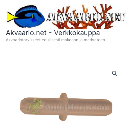
Siirry
sisältöön
Akvaario.net - Verkkokauppa
Akvaariotarvikkeet edullisesti makeaan ja meriveteen.