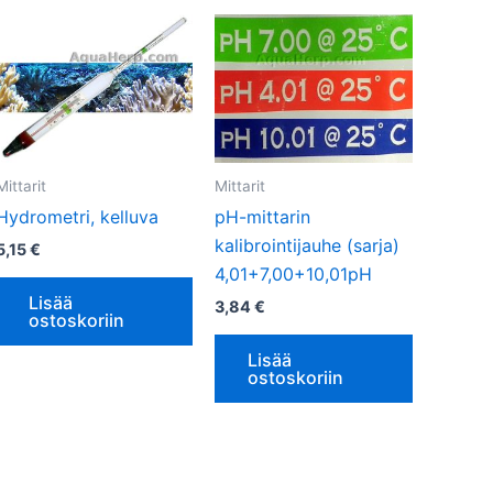
Mittarit
Mittarit
Hydrometri, kelluva
pH-mittarin
kalibrointijauhe (sarja)
5,15
€
4,01+7,00+10,01pH
Lisää
3,84
€
ostoskoriin
Lisää
ostoskoriin