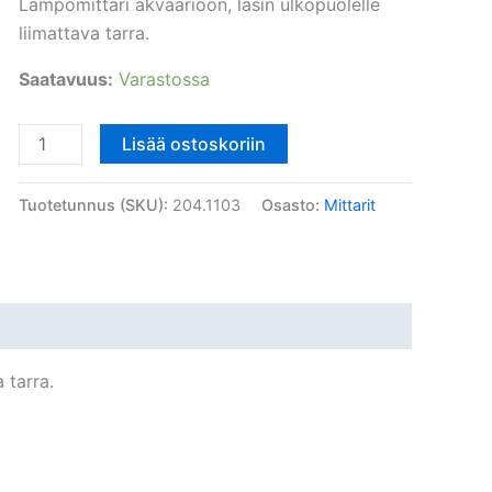
Lämpömittari akvaarioon, lasin ulkopuolelle
liimattava tarra.
Saatavuus:
Varastossa
Lämpömittari
Lisää ostoskoriin
akvaarioon,
digitaalinen
Tuotetunnus (SKU):
204.1103
Osasto:
Mittarit
tarra.
määrä
 tarra.