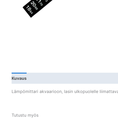
Kuvaus
Lisätiedot
Arviot (0)
Lämpömittari akvaarioon, lasin ulkopuolelle liimattava
Tutustu myös