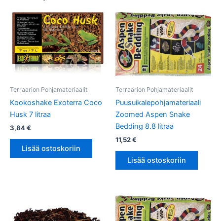
Terraarion Pohjamateriaalit
Terraarion Pohjamateriaalit
Kookoshake Exoterra Coco
Puusuikalepohjamateriaali
Husk 7 litraa
Zoomed Aspen Snake
Bedding 8.8 litraa
3,84
€
11,52
€
Lisää ostoskoriin
Lisää ostoskoriin