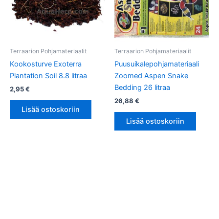
Terraarion Pohjamateriaalit
Terraarion Pohjamateriaalit
Kookosturve Exoterra
Puusuikalepohjamateriaali
Plantation Soil 8.8 litraa
Zoomed Aspen Snake
Bedding 26 litraa
2,95
€
26,88
€
Lisää ostoskoriin
Lisää ostoskoriin