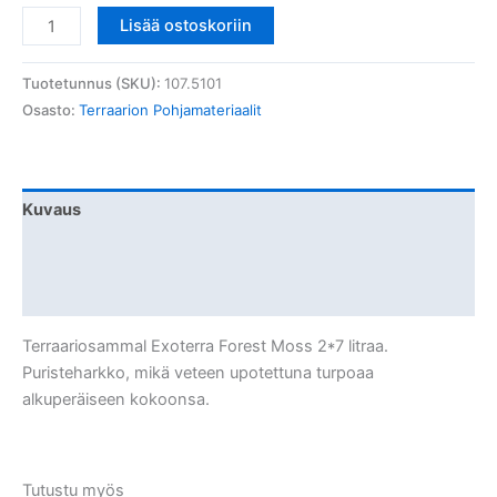
Terraariosammal
Lisää ostoskoriin
Exoterra
Forest
Tuotetunnus (SKU):
107.5101
Moss
Osasto:
Terraarion Pohjamateriaalit
2*7
litraa
määrä
Kuvaus
Lisätiedot
Arviot (0)
Terraariosammal Exoterra Forest Moss 2*7 litraa.
Puristeharkko, mikä veteen upotettuna turpoaa
alkuperäiseen kokoonsa.
Tutustu myös