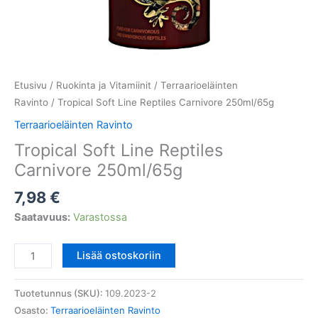
Etusivu
/
Ruokinta ja Vitamiinit
/
Terraarioeläinten
Ravinto
/ Tropical Soft Line Reptiles Carnivore 250ml/65g
Terraarioeläinten Ravinto
Tropical Soft Line Reptiles
Carnivore 250ml/65g
7,98
€
Saatavuus:
Varastossa
Tropical
Lisää ostoskoriin
Soft
Line
Tuotetunnus (SKU):
109.2023-2
Reptiles
Osasto:
Terraarioeläinten Ravinto