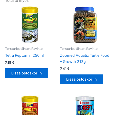
Tutustu myös
Terraarioeläinten Ravinto
Terraarioeläinten Ravinto
Tetra Reptomin 250ml
Zoomed Aquatic Turtle Food
– Growth 212g
7,18
€
7,41
€
Lisää ostoskoriin
Lisää ostoskoriin