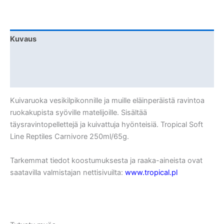
Carnivore
250ml/65g
määrä
Kuvaus
Lisätiedot
Arviot (0)
Kuivaruoka vesikilpikonnille ja muille eläinperäistä ravintoa
ruokakupista syöville matelijoille. Sisältää
täysravintopellettejä ja kuivattuja hyönteisiä. Tropical Soft
Line Reptiles Carnivore 250ml/65g.
Tarkemmat tiedot koostumuksesta ja raaka-aineista ovat
saatavilla valmistajan nettisivuilta:
www.tropical.pl