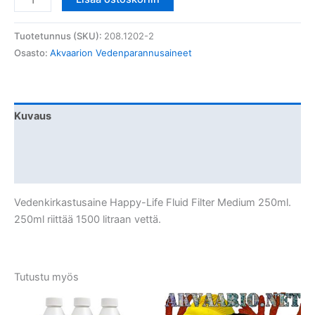
Happy-
Life
Tuotetunnus (SKU):
208.1202-2
Fluid
Osasto:
Akvaarion Vedenparannusaineet
Filter
Medium
250ml
määrä
Kuvaus
Lisätiedot
Arviot (0)
Vedenkirkastusaine Happy-Life Fluid Filter Medium 250ml.
250ml riittää 1500 litraan vettä.
Tutustu myös