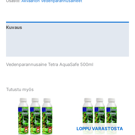
Osasto:
Akvaarion Vedenparannusaineet
Kuvaus
Lisätiedot
Arviot (0)
Vedenparannusaine Tetra AquaSafe 500ml
Tutustu myös
LOPPU VARASTOSTA